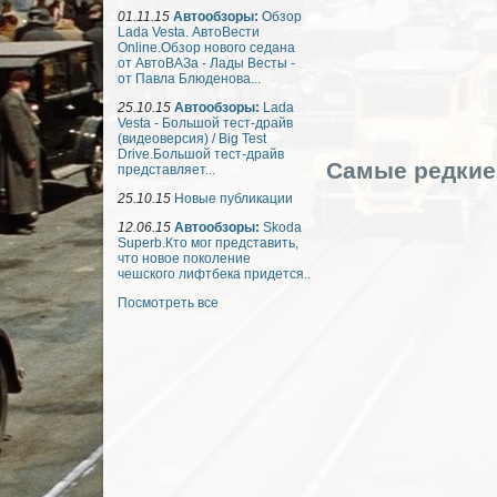
01.11.15
Автообзоры:
Обзор
Lada Vesta. АвтоВести
Online.Обзор нового седана
от АвтоВАЗа - Лады Весты -
от Павла Блюденова...
25.10.15
Автообзоры:
Lada
Vesta - Большой тест-драйв
(видеоверсия) / Big Test
Drive.Большой тест-драйв
Cамые редкие 
представляет...
25.10.15
Новые публикации
12.06.15
Автообзоры:
Skoda
Superb.Кто мог представить,
что новое поколение
чешского лифтбека придется..
Посмотреть все