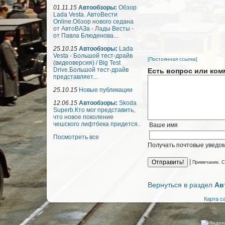
01.11.15
Автообзоры:
Обзор
Lada Vesta. АвтоВести
Online.Обзор нового седана
от АвтоВАЗа - Лады Весты -
от Павла Блюденова...
25.10.15
Автообзоры:
Lada
Vesta - Большой тест-драйв
[Постоянная ссылка]
(видеоверсия) / Big Test
Drive.Большой тест-драйв
Есть вопрос или ком
представляет...
25.10.15
Новые публикации
12.06.15
Автообзоры:
Skoda
Superb.Кто мог представить,
что новое поколение
чешского лифтбека придется..
Ваше имя
Посмотреть все
Получать почтовые уведом
|
Примечание. С
Вернуться в раздел
Ав
Карта с